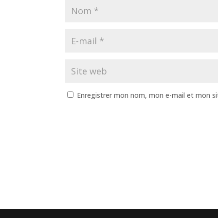
Enregistrer mon nom, mon e-mail et mon si
A
l
t
e
r
n
a
t